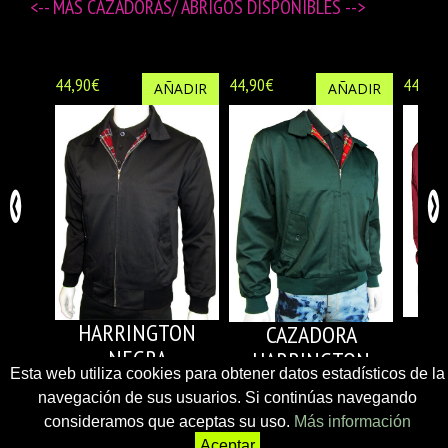
<-- MÁS
CAZADORAS/ ABRIGOS DISPONIBLES
-->
44,90€
44,90€
44,90€
AÑADIR
AÑADIR
HARRINGTON
CAZADORA
H
NEGRA
HARRINGTON
Esta web utiliza cookies para obtener datos estadísticos de la
VERDE
navegación de sus usuarios. Si continúas navegando
consideramos que aceptas su uso.
Más información
Aceptar