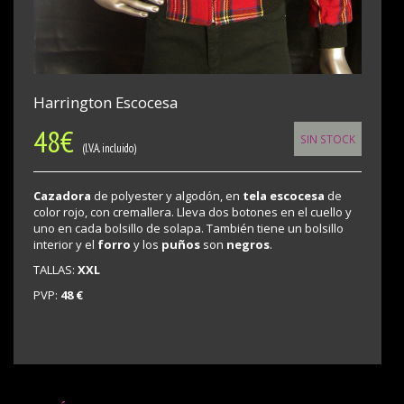
Harrington Escocesa
48
€
SIN STOCK
(I.V.A. incluido)
Cazadora
de polyester y algodón,
en
tela escocesa
de
color rojo, con cremallera. Lleva dos botones en el cuello y
uno en cada bolsillo de solapa. También tiene un bolsillo
interior y el
forro
y los
puños
son
negros
.
TALLAS:
XXL
PVP:
48 €