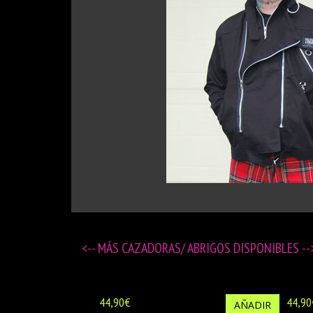
<-- MÁS
CAZADORAS/ ABRIGOS DISPONIBLES
--
44,90€
44,90
AÑADIR