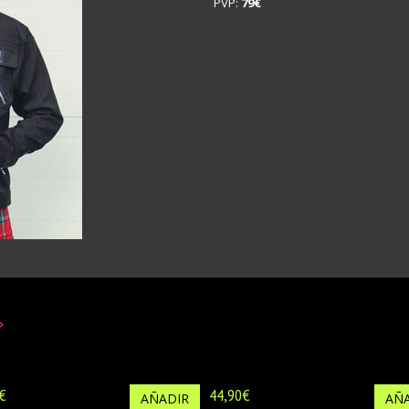
PVP:
79€
>
€
44,90€
AÑADIR
AÑA