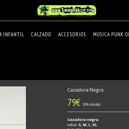
A INFANTIL
CALZADO
ACCESORIOS
MUSICA PUNK OI
Cazadora Negra
79
€
(I.V.A. incluido)
Cazadora negra
.
tallas:
S, M, L, XL