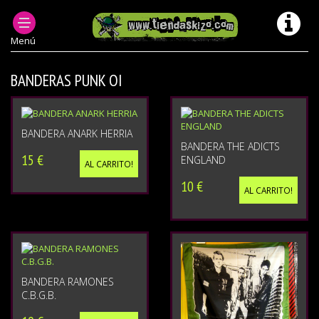
MUSICA PUNK OI! Y +
Menú
BANDERAS PUNK OI
BANDERA ANARK HERRIA
BANDERA THE ADICTS
15 €
ENGLAND
AL CARRITO!
10 €
AL CARRITO!
BANDERA RAMONES
C.B.G.B.