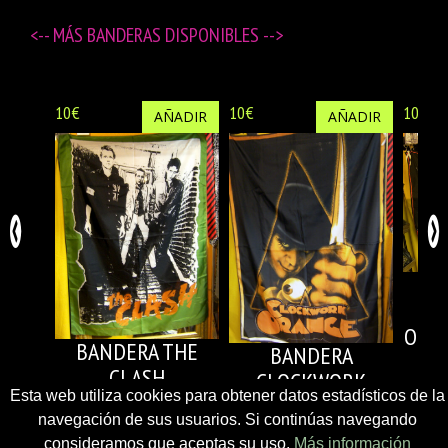
<-- MÁS
BANDERAS DISPONIBLES
-->
10€
10€
10€
AÑADIR
AÑADIR
C
ORAN
BANDERA THE
BANDERA
CLASH
CLOCKWORK
Esta web utiliza cookies para obtener datos estadísticos de la
ORANGE (ALEX)
navegación de sus usuarios. Si continúas navegando
consideramos que aceptas su uso.
Más información