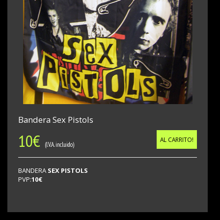
Bandera Sex Pistols
10
€
AL CARRITO!
(I.V.A. incluido)
BANDERA
SEX PISTOLS
PVP:
10€