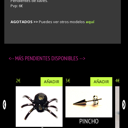
Pendientes de llaves.
Pvp: 6€
AGOTADOS >>
Puedes ver otros modelos
aquí
<-- MÁS
PENDIENTES DISPONIBLES
-->
2€
3€
4€
AÑADIR
AÑADIR
PINCHO