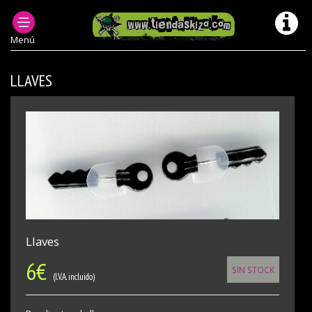
ACCESORIOS PUNK
PENDIENTES PUNK
Menú
LLAVES
Llaves
6
€
SIN STOCK
(I.V.A. incluido)