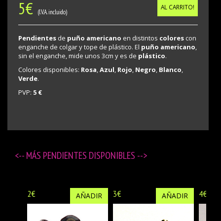
5
€
AL CARRITO!
(I.V.A. incluido)
Pendientes
de
puño americano
en distintos
colores
con
enganche de colgar y tope de plástico. El
puño americano
,
sin el enganche, mide unos 3cm y es de
plástico
.
Colores disponibles:
Rosa
,
Azul
,
Rojo
,
Negro
,
Blanco
,
Verde
.
PVP:
5 €
<-- MÁS
PENDIENTES DISPONIBLES
-->
2€
3€
4€
AÑADIR
AÑADIR