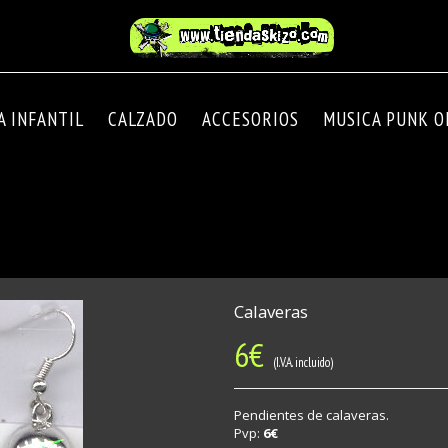
A INFANTIL
CALZADO
ACCESORIOS
MUSICA PUNK OI
Calaveras
6
€
(I.V.A. incluido)
Pendientes de calaveras.
Pvp:
6€