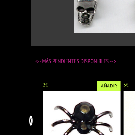
<-- MÁS
PENDIENTES DISPONIBLES
-->
2€
3€
AÑADIR