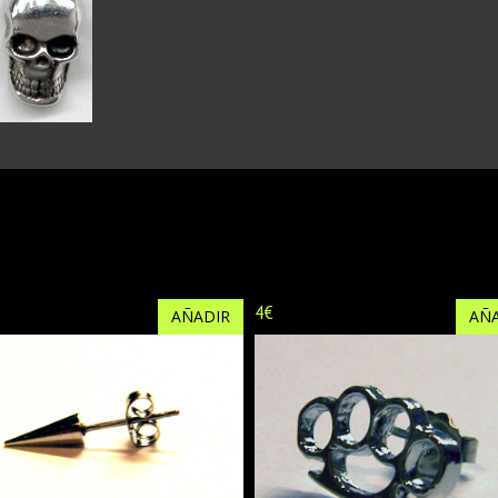
4€
AÑADIR
AÑA