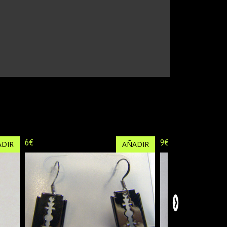
6€
9€
DIR
AÑADIR