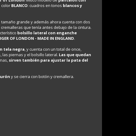
r of London
! Mítico modelo de
pantalón con
 color
BLANCO
: cuadros en tonos
blancos y
 tamaño grande y además ahora cuenta con dos
s cremalleras que tenía antes debajo de la cintura.
cterístico
bolsillo lateral con enganche
: TIGER OF LONDON - MADE IN ENGLAND
.
n tela negra
, y cuenta con un total de once,
 las piernas y el bolsillo lateral.
Las que quedan
rnas,
sirven también para ajustar la pata del
nturón
y se cierra con botón y cremallera.