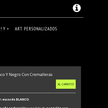
! Y +
ART. PERSONALIZADOS
nco Y Negro Con Cremalleras
AL CARRITO!
en
escocés BLANCO
.