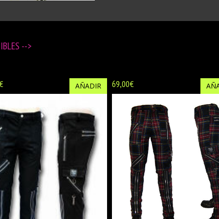
NIBLES
-->
€
69,00€
AÑADIR
AÑA