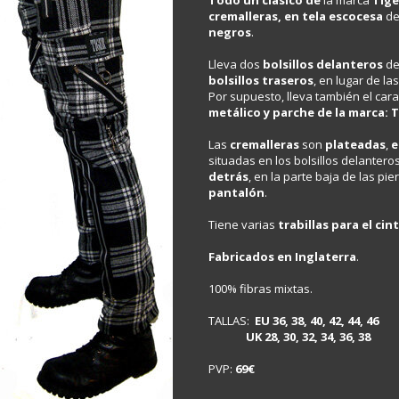
Todo un clásico de
la marca
Tige
cremalleras,
en tela escocesa
de
negros
.
Lleva dos
bolsillos delanteros
de
bolsillos traseros
, en lugar de la
Por supuesto, lleva también el cara
metálico y parche de la marca
Las
cremalleras
son
plateadas
,
e
situadas en los bolsillos delanteros,
detrás
, en la parte baja de las pie
pantalón
.
Tiene varias
trabillas para el ci
Fabricados en Inglaterra
.
100% fibras mixtas.
TALLAS:
EU 36, 38, 40, 42, 44, 46
UK 28, 30, 32, 34, 36, 38
PVP:
69€