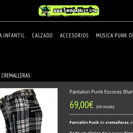
A INFANTIL
CALZADO
ACCESORIOS
MUSICA PUNK OI
 CREMALLERAS
Pantalon Punk Escoces Bla
69,00
€
(I.V.A. incluido)
Pantalón Punk
de
cremalleras
, 