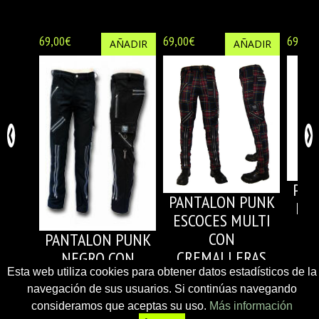
69,00€
69,00€
69,00€
AÑADIR
AÑADIR
PAN
PANTALON PUNK
ESC
ESCOCES MULTI
V
CON
PANTALON PUNK
CR
CREMALLERAS
NEGRO CON
Esta web utiliza cookies para obtener datos estadísticos de la
CREMALLERAS
navegación de sus usuarios. Si continúas navegando
consideramos que aceptas su uso.
Más información