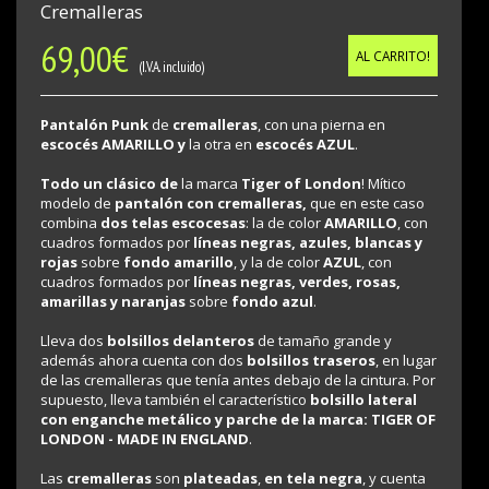
Cremalleras
69,00
€
AL CARRITO!
(I.V.A. incluido)
Pantalón Punk
de
cremalleras
, con una pierna en
escocés AMARILLO y
la otra en
escocés AZUL
.
Todo un clásico de
la marca
Tiger of London
! Mítico
modelo de
pantalón con cremalleras,
que en este caso
combina
dos telas escocesas
: la de color
AMARILLO
, con
cuadros formados por
líneas negras, azules, blancas y
rojas
sobre
fondo amarillo
, y la de color
AZUL
, con
cuadros formados por
líneas negras, verdes, rosas,
amarillas y naranjas
sobre
fondo azul
.
Lleva dos
bolsillos delanteros
de tamaño grande y
además ahora cuenta con dos
bolsillos traseros
, en lugar
de las cremalleras que tenía antes debajo de la cintura. Por
supuesto, lleva también el característico
bolsillo lateral
con enganche metálico y parche de la marca: TIGER OF
LONDON - MADE IN ENGLAND
.
Las
cremalleras
son
plateadas
,
en tela negra
, y cuenta