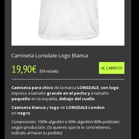
Camiseta Lonsdale Logo Blanca
19,90
€
AL CARRITO!
(I.V.A. incluido)
Camiseta para chico
de la marca
LONSDALE
,
con logo
impreso a tamaño
grande en el pecho y
a tamaño
pequeño
en la espalda,
debajo del cuello
.
Camiseta blanca
y
logo
de
LONSDALE London
en
negro
.
Composición: 100% algodón o 60% algodón/40% poliéster,
según producción. (Si quieres que te lo concretemos,
indícalo al hacer tu pedido)