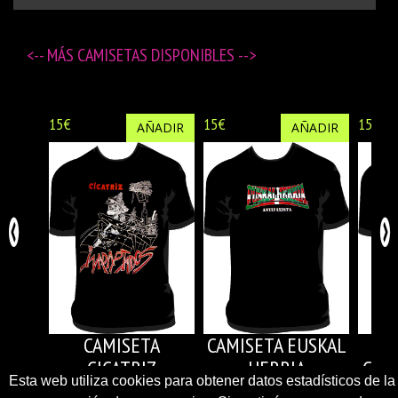
<-- MÁS
CAMISETAS DISPONIBLES
-->
15€
15€
15€
AÑADIR
AÑADIR
CAMISETA
CAMISETA EUSKAL
COM
CICATRIZ
HERRIA
Esta web utiliza cookies para obtener datos estadísticos de la
ANTIFAXISTA