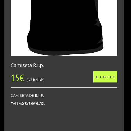
Camiseta R.i.p.
15
€
AL CARRITO!
(I.V.A. incluido)
CAMISETA DE
R.I.P.
TALLA:
XS/S/M/L/XL