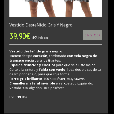
Vestido DesteÑido Gris Y Negro
39,90
€
SIN STOCK
(I.V.A. incluido)
Vestido desteñido gris y negro
.
Escote
de tipo
corazón
, combinado
con tela negra de
transparencia
para los tirantes.
Espalda fruncida y elástica
para que se ajuste mejor.
Corte a la cintura y
falda con vuelo
, lleva dos piezas de tul
negro por debajo, para que coja forma.
Forro gris brillante
, 100%poliéster, muy suave.
Cremallera lateral invisible
en el costado izquierdo.
Vestido 90% algodón, 10% poliéster
PVP:
39,90€