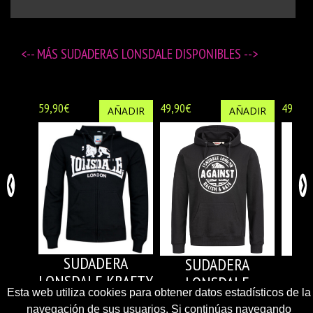
<-- MÁS
SUDADERAS LONSDALE DISPONIBLES
-->
59,90€
49,90€
49,90€
AÑADIR
AÑADIR
SUDADERA
SUDADERA
LONSDALE KRAFTY
LONSDALE
Esta web utiliza cookies para obtener datos estadísticos de la
LINFORD
W
navegación de sus usuarios. Si continúas navegando