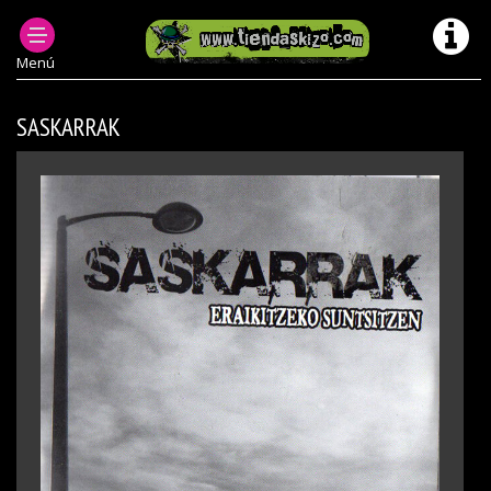
MUSICA PUNK OI! Y +
DISCOS PUNK OI EN FORMATO CD
Menú
SASKARRAK