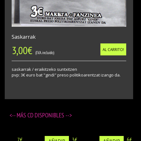
Saskarrak
3,00
€
AL CARRITO!
(I.V.A. incluido)
saskarrak / eraikitzeko suntxitzen
pvp: 3€ euro bat "gindi" preso politikoarentzat izango da.
<-- MÁS
CD DISPONIBLES
-->
7€
3€
6€
AÑADIR
AÑADIR