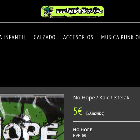
A INFANTIL
CALZADO
ACCESORIOS
MUSICA PUNK OI
No Hope / Kale Ustelak
5
€
(I.V.A. incluido)
NO HOPE
PVP:
5€