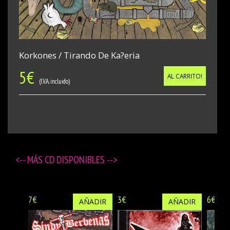
Korkones / Tirando De Ka?eria
5
€
AL CARRITO!
(I.V.A. incluido)
<-- MÁS
CD DISPONIBLES
-->
7€
3€
6€
AÑADIR
AÑADIR