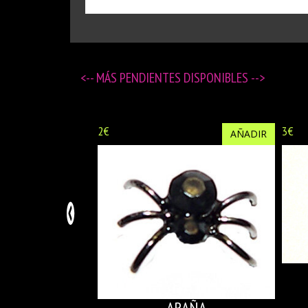
<-- MÁS
PENDIENTES DISPONIBLES
-->
2€
3€
AÑADIR
ARAÑA