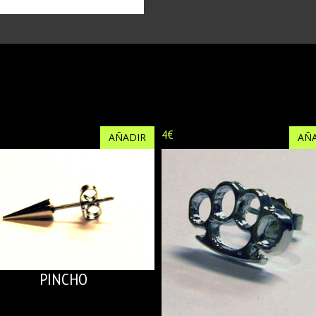
4€
AÑADIR
AÑA
PINCHO