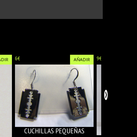
6€
9€
DIR
AÑADIR
CUCHILLAS PEQUEÑAS