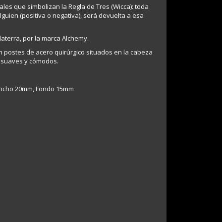
ales que simbolizan la Regla de Tres (Wicca): toda
guien (positiva o negativa), será devuelta a esa
aterra, por la marca Alchemy.
on postes de acero quirúrgico situados en la cabeza
o, suaves y cómodos.
 Ancho 20mm, Fondo 15mm