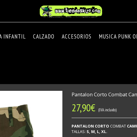
A INFANTIL
CALZADO
ACCESORIOS
MUSICA PUNK OI
Pantalon Corto Combat Cam
27,90
€
(I.V.A. incluido)
PANTALON CORTO
COMBAT
CAMU
TALLAS:
S, M, L, XL.