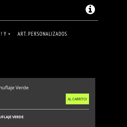
! Y +
ART. PERSONALIZADOS
uflaje Verde
AL CARRITO!
FLAJE VERDE
.