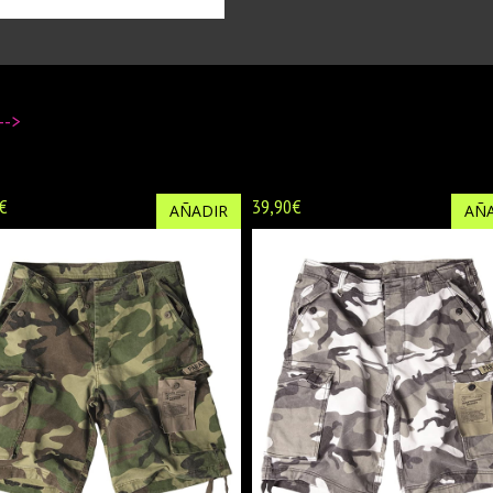
-->
€
39,90€
AÑADIR
AÑA