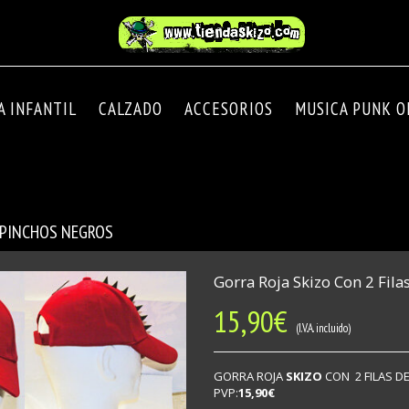
A INFANTIL
CALZADO
ACCESORIOS
MUSICA PUNK OI
E PINCHOS NEGROS
Gorra Roja Skizo Con 2 Fil
15,90
€
(I.V.A. incluido)
GORRA ROJA
SKIZO
CON 2 FILAS 
PVP:
15,90€