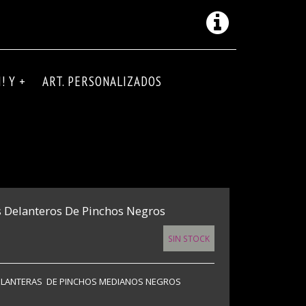
! Y +
ART. PERSONALIZADOS
as Delanteros De Pinchos Negros
SIN STOCK
DELANTERAS DE PINCHOS MEDIANOS NEGROS