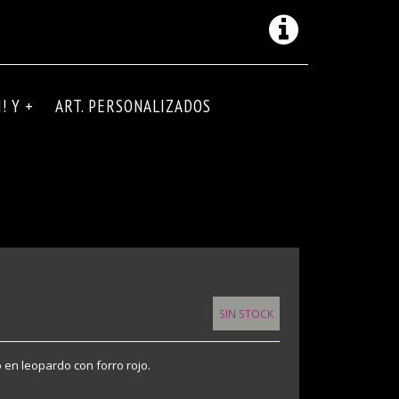
! Y +
ART. PERSONALIZADOS
SIN STOCK
en leopardo con forro rojo.