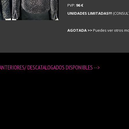
PVP:
96 €
UNIDADES LIMITADAS!!!
(CONSUL
AGOTADA >>
Puedes ver otros m
 ANTERIORES/ DESCATALOGADOS DISPONIBLES
-->