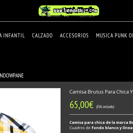
A INFANTIL
CALZADO
ACCESORIOS
MUSICA PUNK OI
WINDOWPANE
Camisa Brutus Para Chica 
65,00
€
(I.V.A. incluido)
Camisa para chica de la marca B
Cuadros de
fondo blanco y línea