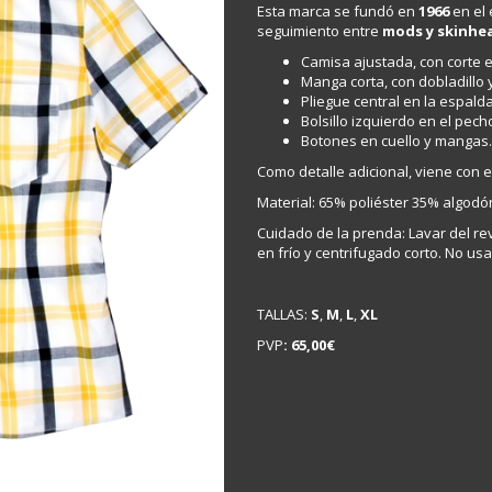
Esta marca se fundó en
1966
en el
seguimiento entre
mods y skinhe
Camisa ajustada, con corte 
Manga corta, con dobladillo y
Pliegue central en la espalda
Bolsillo izquierdo en el pech
Botones en cuello y mangas.
Como detalle adicional, viene con e
Material: 65% poliéster 35% algodó
Cuidado de la prenda: Lavar del rev
en frío y centrifugado corto. No u
TALLAS:
S
,
M
,
L
,
XL
PVP
:
65,00€