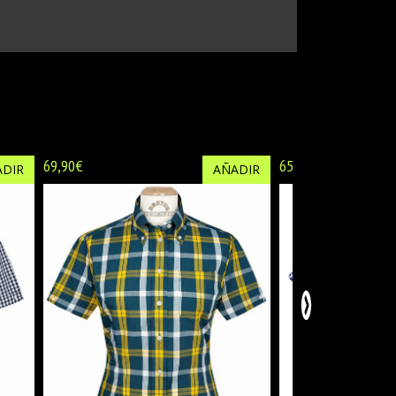
69,90€
65,00€
DIR
AÑADIR