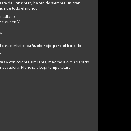
 este de
Londres
y ha tenido siempre un gran
ads
de todo el mundo.
entallado
 corte en V.
.
o.
l característico
pañuelo rojo para el bolsillo
.
n.
és y con colores similares, máximo a 40º. Aclarado
sar secadora. Plancha a baja temperatura.