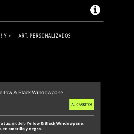
! Y +
ART. PERSONALIZADOS
Yellow & Black Windowpane
AL CARRITO!
rutus
, modelo
Yellow & Black Windowpane
.
s en amarillo y negro
.