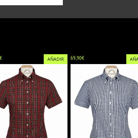
€
69,90€
AÑADIR
AÑA