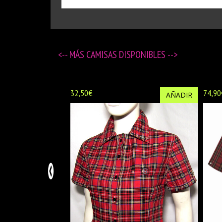
<-- MÁS
CAMISAS DISPONIBLES
-->
32,50€
74,90
AÑADIR