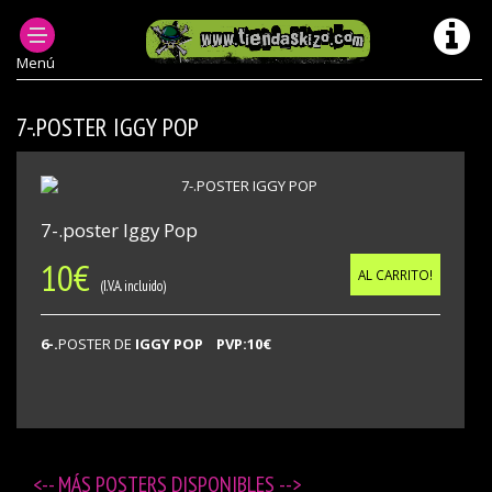
ACCESORIOS PUNK
POSTERS DE GRUPOS PUNK OI
Menú
7-.POSTER IGGY POP
7-.poster Iggy Pop
10
€
AL CARRITO!
(I.V.A. incluido)
6-.
POSTER DE
IGGY POP PVP:10€
<-- MÁS
POSTERS DISPONIBLES
-->