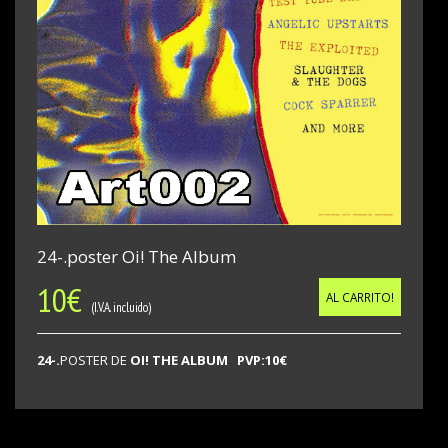
24-.poster Oi! The Album
10
€
AL CARRITO!
(I.V.A. incluido)
24-.
POSTER DE
OI! THE ALBUM PVP:10€