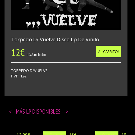
Torpedo D/ Vuelve Disco Lp De Vinilo
12
€
AL CARRITO!
(I.V.A. incluido)
TORPEDO D/VUELVE
PVP: 12€
<-- MÁS
LP DISPONIBLES
-->
12,00€
15€
10€