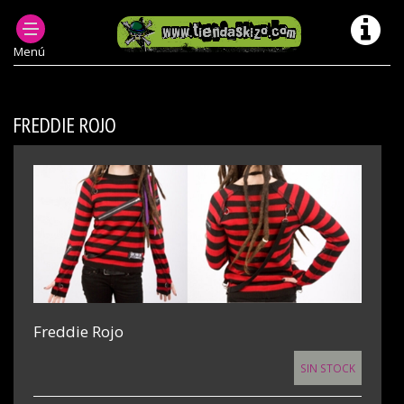
ROPA PUNK MUJER
JERSÉIS PUNK MUJER
CHICA JERSEIS MODELOS ANTERIORES/ DESCATALOGADOS
Menú
FREDDIE ROJO
Freddie Rojo
SIN STOCK