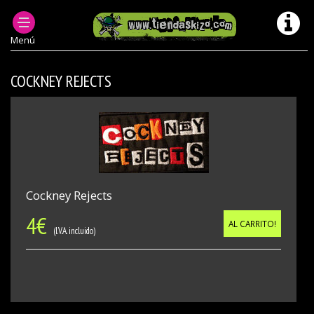
ACCESORIOS PUNK
PEQUEÑOS
Menú
COCKNEY REJECTS
Cockney Rejects
4
€
AL CARRITO!
(I.V.A. incluido)