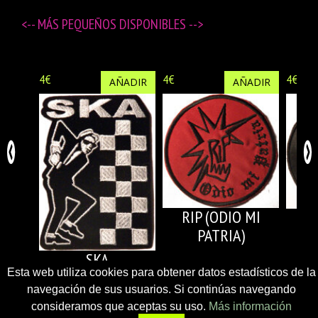
<-- MÁS
PEQUEÑOS DISPONIBLES
-->
4€
4€
4€
AÑADIR
AÑADIR
RIP (ODIO MI
PATRIA)
AN
SKA
Esta web utiliza cookies para obtener datos estadísticos de la
navegación de sus usuarios. Si continúas navegando
consideramos que aceptas su uso.
Más información