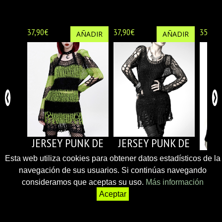
37,90€
37,90€
35€
AÑADIR
AÑADIR
JERSEY PUNK DE
JERSEY PUNK DE
RED VERDE Y
RED NEGRO
JER
Esta web utiliza cookies para obtener datos estadísticos de la
NEGRO
navegación de sus usuarios. Si continúas navegando
N
consideramos que aceptas su uso.
Más información
Aceptar