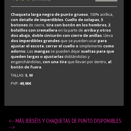
Chaqueta larga negra de punto grueso
, 100% acrílica,
con detalle de imperdibles
.
Cuello de solapas
,
5
botones
de cierre,
tira con botón en los hombros
,
2
bolsillos con cremallera
en la parte de
arriba y otros
dos abajo
,
doble cinturón con cierre de anillas
. Lleva
dos imperdibles grandes
que se pueden usar
para
ajustar el escote
,
cerrar el cuello o
simplemente
como
adorno
. Las
mangas
se pueden dejar
sueltas para que
queden largas
o ajustarlas
doblándolas y
enganchándolas,
con una tira
que llevan por dentro,
al
botón de fuera
.
TALLAS:
S
,
M
PVP:
49,90€
<-- MÁS
JERSÉIS Y CHAQUETAS DE PUNTO DISPONIBLES
-->