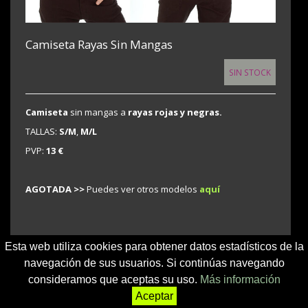
Camiseta Rayas Sin Mangas
SIN STOCK
Camiseta
sin mangas a
rayas rojas y negras.
TALLAS:
S/M
,
M/L
PVP:
13 €
AGOTADA >>
Puedes ver otros modelos
aquí
Esta web utiliza cookies para obtener datos estadísticos de la
navegación de sus usuarios. Si continúas navegando
<-- MÁS
CHICA CAMISETAS MODELOS ANTERIORES/
consideramos que aceptas su uso.
Más información
DESCATALOGADOS DISPONIBLES
-->
Aceptar