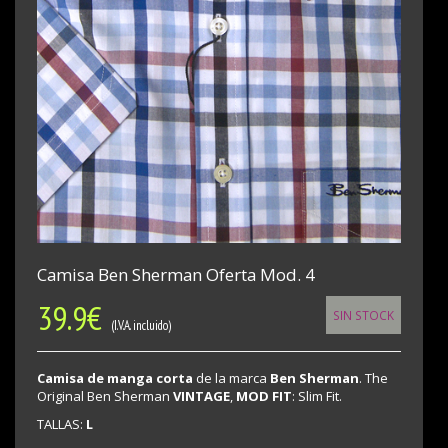
Camisa Ben Sherman Oferta Mod. 4
39.9
€
SIN STOCK
(I.V.A. incluido)
Camisa de manga corta
de la marca
Ben Sherman
. The
Original Ben Sherman
VINTAGE
,
MOD FIT
: Slim Fit.
TALLAS:
L