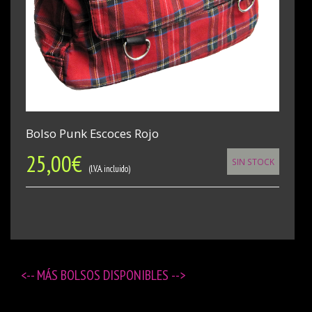
Bolso Punk Escoces Rojo
25,00
€
SIN STOCK
(I.V.A. incluido)
<-- MÁS
BOLSOS DISPONIBLES
-->