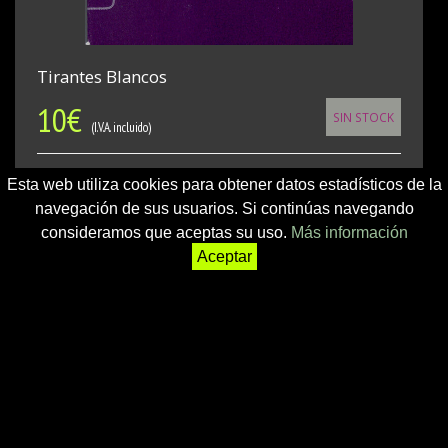
Tirantes Blancos
10
€
SIN STOCK
(I.V.A. incluido)
Tirantes blancos de 2,5 cm.
Esta web utiliza cookies para obtener datos estadísticos de la
navegación de sus usuarios. Si continúas navegando
PVP:10€
consideramos que aceptas su uso.
Más información
AGOTADO: puedes ver nuevos modelos
aquí
Aceptar
<-- MÁS
ACC TIRANTES MODELOS ANTERIORES/
DESCATALOGADOS DISPONIBLES
-->