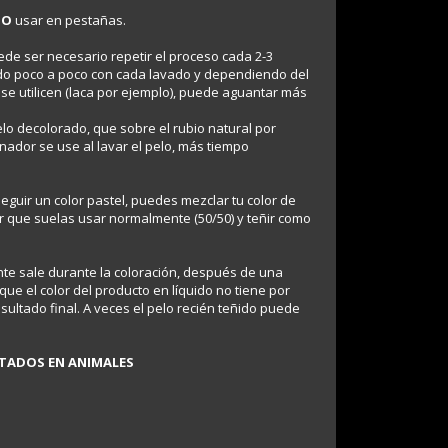
NO
usar en pestañas.
ede ser necesario repetir el proceso cada 2-3
do poco a poco con cada lavado y dependiendo del
 se utilicen (laca por ejemplo), puede aguantar más
elo decolorado, que sobre el rubio natural por
ador se use al lavar el pelo, más tiempo
seguir un color pastel, puedes mezclar tu color de
or que suelas usar normalmente (50/50) y teñir como
 tinte sale durante la coloración, después de una
 que el color del producto en líquido no tiene por
sultado final. A veces el pelo recién teñido puede
STADOS EN ANIMALES