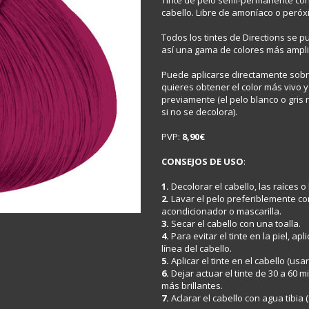
Tinte de pelo semi-permanente con 
cabello. Libre de amoníaco o peróx
Todos los tintes de Directions se 
así una gama de colores más amplia
Puede aplicarse directamente sobre 
quieres obtener el color más vivo y 
previamente (el pelo blanco o gris
si no se decolora).
PVP:
8,90€
CONSEJOS DE USO
:
1.
Decolorar el cabello, las raíces 
2.
Lavar el pelo preferiblemente c
acondicionador o mascarilla.
3.
Secar el cabello con una toalla.
4.
Para evitar el tinte en la piel, a
línea del cabello.
5.
Aplicar el tinte en el cabello (us
6.
Dejar actuar el tinte de 30 a 60 
más brillantes.
7.
Aclarar el cabello con agua tibia 