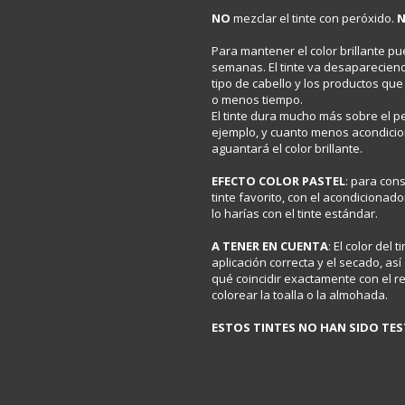
NO
mezclar el tinte con peróxido.
Para mantener el color brillante pu
semanas. El tinte va desaparecien
tipo de cabello y los productos que
o menos tiempo.
El tinte dura mucho más sobre el p
ejemplo, y cuanto menos acondicion
aguantará el color brillante.
EFECTO COLOR PASTEL
: para con
tinte favorito, con el acondicionad
lo harías con el tinte estándar.
A TENER EN CUENTA
: El color del
aplicación correcta y el secado, así
qué coincidir exactamente con el re
colorear la toalla o la almohada.
ESTOS TINTES NO HAN SIDO TE