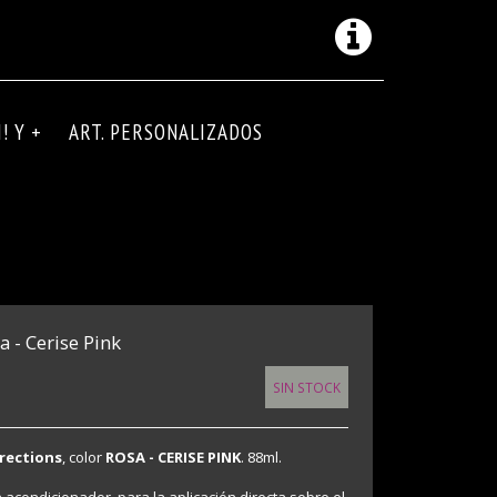
! Y +
ART. PERSONALIZADOS
a - Cerise Pink
SIN STOCK
rections
, color
ROSA - CERISE PINK
. 88ml.