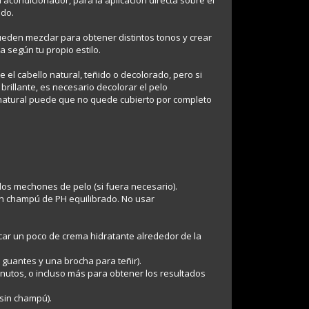
acondicionador, para la aplicación directa sobre el
ido.
pueden mezclar para obtener distintos tonos y crear
 según tu propio estilo.
el cabello natural, teñido o decolorado, pero si
brillante, es necesario decolorar el pelo
 natural puede que no quede cubierto por completo
o los mechones de pelo (si fuera necesario).
on champú de PH equilibrado. No usar
plicar un poco de crema hidratante alrededor de la
ar guantes y una brocha para teñir).
minutos, o incluso más para obtener los resultados
(sin champú).