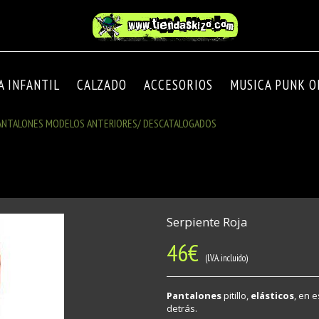
A INFANTIL
CALZADO
ACCESORIOS
MUSICA PUNK OI
PANTALONES MODELOS ANTERIORES/ DESCATALOGADOS
Serpiente Roja
46
€
(I.V.A. incluido)
Pantalones
pitillo,
elásticos
, en 
detrás.