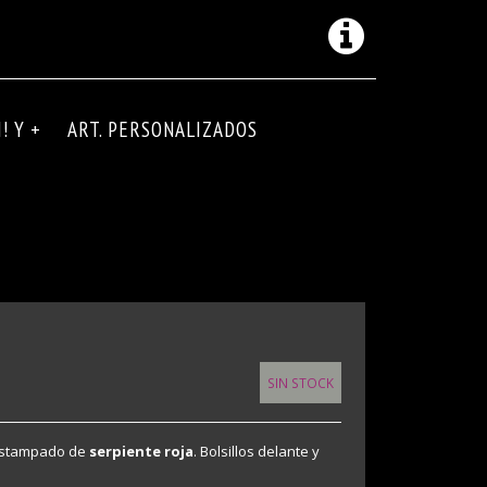
! Y +
ART. PERSONALIZADOS
SIN STOCK
estampado de
serpiente roja
. Bolsillos delante y