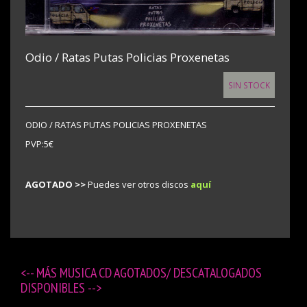
Odio / Ratas Putas Policias Proxenetas
SIN STOCK
ODIO / RATAS PUTAS POLICIAS PROXENETAS
PVP:5€
AGOTADO >>
Puedes ver otros discos
aquí
<-- MÁS
MUSICA CD AGOTADOS/ DESCATALOGADOS
DISPONIBLES
-->