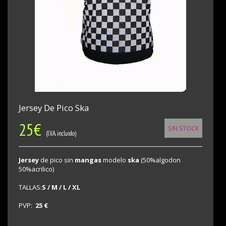
Jersey De Pico Ska
25
€
SIN STOCK
(I.V.A. incluido)
Jersey
de pico sin
mangas
modelo
ska
(50%algodon
50%acrilico)
TALLAS:
S / M / L / XL
PVP:
25 €