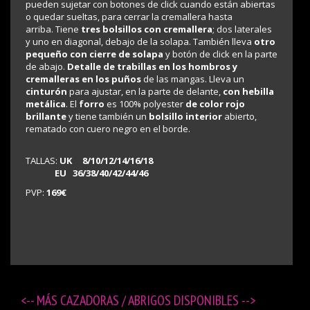
pueden sujetar con botones de click cuando están abiertas
o quedar sueltas, para cerrar la cremallera hasta
arriba. Tiene
tres bolsillos con cremallera
; dos laterales
y uno en diagonal, debajo de la solapa. También lleva
otro
pequeño con cierre de solapa
y botón de click en la parte
de abajo.
Detalle de trabillas en los hombros y
cremalleras en los puños
de las mangas. Lleva un
cinturón
para ajustar, en la parte de delante,
con hebilla
metálica
. El
forro
es 100% polyester
de color rojo
brillante
y tiene también un
bolsillo interior
abierto,
rematado con cuero negro en el borde.
TALLAS:
UK
8/10/12/14/16/18
EU 36/38/40/42/44/46
PVP:
169€
<-- MÁS
CAZADORAS / ABRIGOS DISPONIBLES
-->