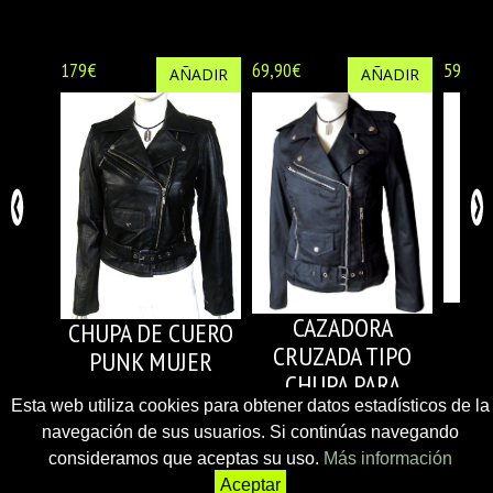
179€
69,90€
59,90€
AÑADIR
AÑADIR
CAZADORA
CHUPA DE CUERO
B
CRUZADA TIPO
PUNK MUJER
NE
CHUPA PARA
MUJER
Esta web utiliza cookies para obtener datos estadísticos de la
navegación de sus usuarios. Si continúas navegando
consideramos que aceptas su uso.
Más información
Aceptar