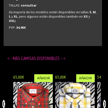
TALLAS:
consultar
(la mayoría de los modelos están disponibles en tallas
S
,
M
,
L
y
XL
, pero algunos están disponibles también en
XS
y
XXL
)
PVP:
34,90€
<-- MÁS
CAMISAS DISPONIBLES
-->
65,00€
65,00€
54,90€
AÑADIR
AÑADIR