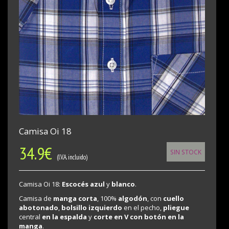
Camisa Oi 18
34.9
€
SIN STOCK
(I.V.A. incluido)
Camisa Oi 18:
Escocés
azul
y
blanco
.
Camisa de
manga corta
, 100%
algodón
, con
cuello
abotonado
,
bolsillo izquierdo
en el pecho,
pliegue
central
en la espalda
y
corte en V con botón en la
manga
.