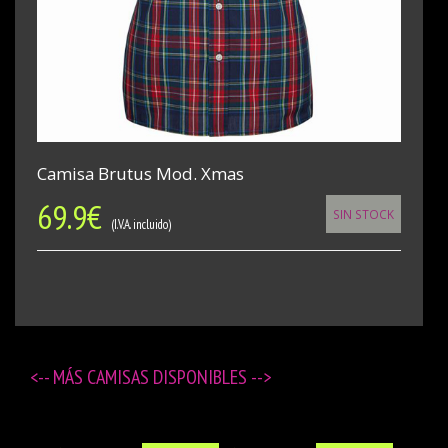
Camisa Brutus Mod. Xmas
69.9
€
SIN STOCK
(I.V.A. incluido)
<-- MÁS
CAMISAS DISPONIBLES
-->