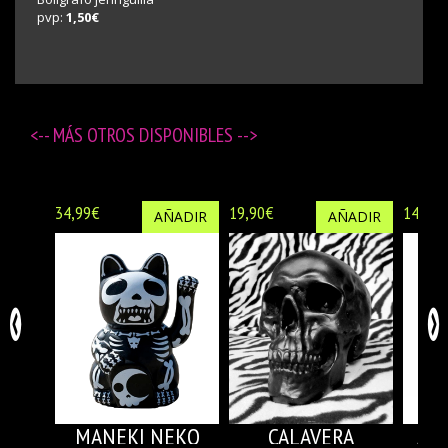
pvp:
1,50€
<-- MÁS
OTROS DISPONIBLES
-->
34,99€
19,90€
14,50€
AÑADIR
AÑADIR
MANEKI NEKO
CALAVERA
AB