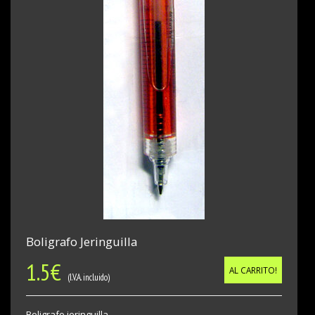
Boligrafo Jeringuilla
1.5
€
AL CARRITO!
(I.V.A. incluido)
Boligrafo jeringuilla