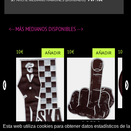
<-- MÁS
MEDIANOS DISPONIBLES
-->
10€
10€
10€
AÑADIR
AÑADIR
4
2.DEDO
Esta web utiliza cookies para obtener datos estadísticos de la