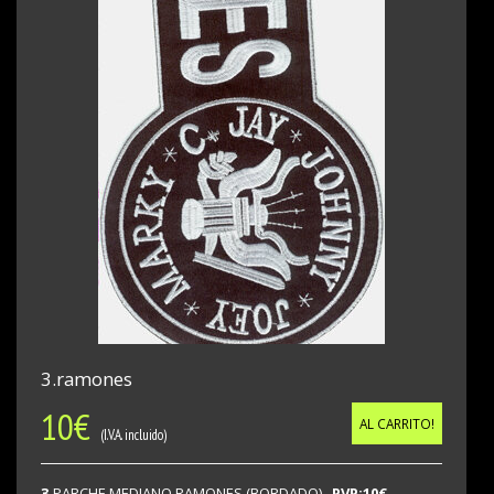
3.ramones
10
€
AL CARRITO!
(I.V.A. incluido)
3.
PARCHE MEDIANO RAMONES (BORDADO)
PVP:10€