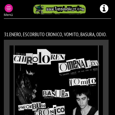
MUSICA CONCIERTOS ANTERIORES
INFORMACIÓN SOBRE CONCIERTOS PUNK OI
Menú
31.ENERO, ESCORBUTO CRONICO, VOMITO, BASURA, ODIO.