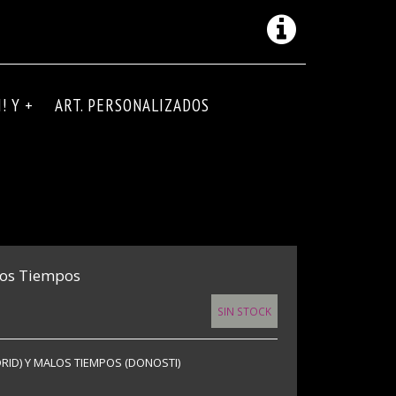
! Y +
ART. PERSONALIZADOS
los Tiempos
SIN STOCK
ID) Y MALOS TIEMPOS (DONOSTI)